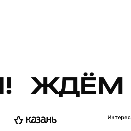
 ЖДЁМ В
Интерес