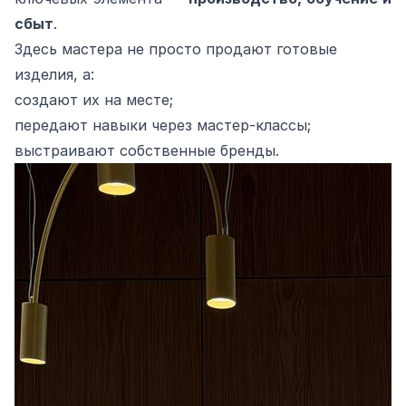
сбыт
.
Здесь мастера не просто продают готовые
изделия, а:
создают их на месте;
передают навыки через мастер‑классы;
выстраивают собственные бренды.