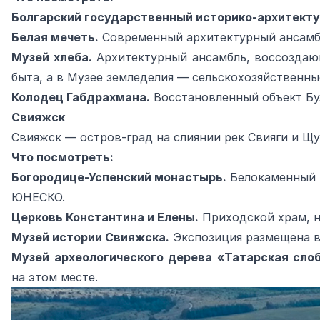
Болгарский государственный историко-архитекту
Белая мечеть.
Современный архитектурный ансамбл
Музей хлеба.
Архитектурный ансамбль, воссоздающ
быта, а в Музее земледелия — сельскохозяйственны
Колодец Габдрахмана.
Восстановленный объект Бул
Свияжск
Свияжск — остров-град на слиянии рек Свияги и Щ
Что посмотреть:
Богородице-Успенский монастырь.
Белокаменный м
ЮНЕСКО.
Церковь Константина и Елены.
Приходской храм, н
Музей истории Свияжска.
Экспозиция размещена в 
Музей археологического дерева «Татарская сло
на этом месте.