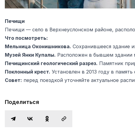
Печищи
Печищи — село в Верхнеуслонском районе, располо
Что посмотреть:
Мельница Оконишникова.
Сохранившееся здание из
Музей Янки Купалы.
Расположен в бывшем здании ме
Печищинский геологический разрез.
Памятник прир
Поклонный крест.
Установлен в 2013 году в память о
Совет:
перед поездкой уточняйте актуальное
распи
Поделиться