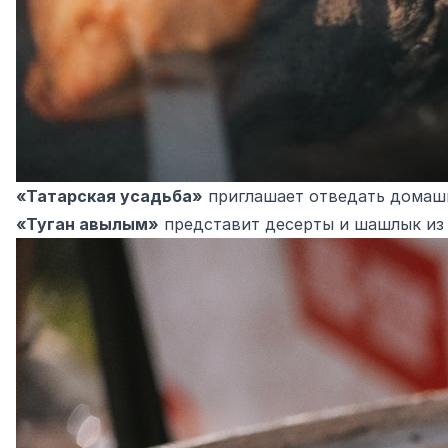
«Татарская усадьба»
приглашает отведать домашни
«Туган авылым»
представит десерты и шашлык из к